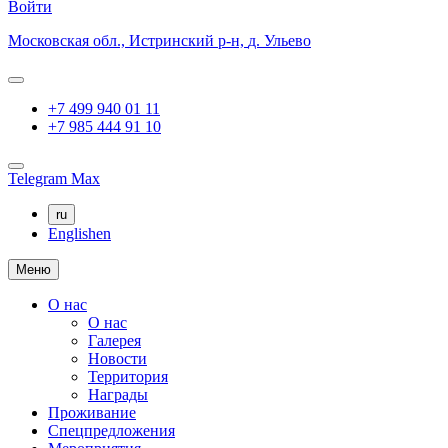
Войти
Московская обл.,
Истринский р-н,
д. Ульево
+7 499 940 01 11
+7 985 444 91 10
Telegram
Max
ru
English
en
Меню
О нас
О нас
Галерея
Новости
Территория
Награды
Проживание
Спецпредложения